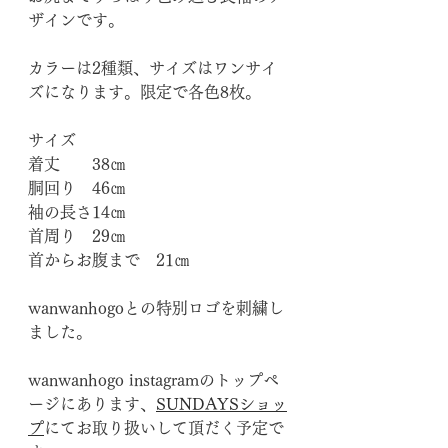
ザインです。
カラーは2種類、サイズはワンサイ
ズになります。限定で各色8枚。
サイズ
着丈　　38㎝
胴回り　46㎝
袖の長さ14㎝
首周り　29㎝
首からお腹まで　21㎝
wanwanhogoとの特別ロゴを刺繍し
ました。
wanwanhogo instagramのトップペ
ージにあります、
SUNDAYSショッ
プ
にてお取り扱いして頂だく予定で