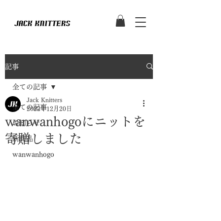
記事
全ての記事
Jack Knitters
全ての記事
2022年12月20日
wanwanhogoにニットを
お知らせ
寄贈しました
新商品
wanwanhogo