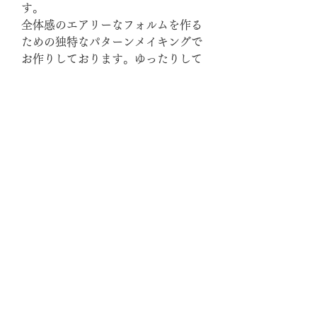
す。
全体感のエアリーなフォルムを作る
ための独特なパターンメイキングで
お作りしております。ゆったりして
いるのに何故かそう見えないデザイ
ン細部に渡る着心地感をどうぞお楽
しみ下さい。
商品サイズ
素材：Super fine Mercelized Cotton
発送方法
100%
着丈(前後差あり(サイドスリット)：
●ヤマト運輸にて発送
60cm/63cm
基本一律1,200円（税込）を商品代金にプ
裄丈：23cm
ラスさせて頂きます。※北海道、九州、
天幅：23cm
Jack Knitters
沖縄除く
胸幅：56cm
一律除外地域の送料は以下の通りです。
袖幅：17cm
北海道・九州 1,500円（税込）
襟リブ高3.5cm
沖縄県 1,900円（税込）
スリット段差:2cm/スリット長