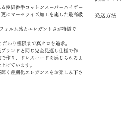
れる極細番手コットンスーパーハイゲー
素材：Super Fine Mer
に更にマーセライズ加工を施した最高級
発送方法
着丈：70cm
裄丈：83cm
●ヤマト運輸にて発送
の絶妙なフォルム感とエレガントさが特徴で
天幅：27cm
基本一律1,200円
胸幅：53cm
きます。※北海道、
袖幅：19.5cm
特にこだわり極限まで真クロを追求。
一律除外地域の送料
袖/裾リブ長さ：8cm/
流ブランドと同じ完全見返し仕様で作
北海道・九州 1,50
アームホール：24c
地で作り、ドレスコードを感じられるよ
沖縄県 1,900円（
はサイズ以上に大き
※10万円以上のお
仕上げています。
フード奥行き：フード周
致します。
際輝く差別化エレガンスをお楽しみ下さ