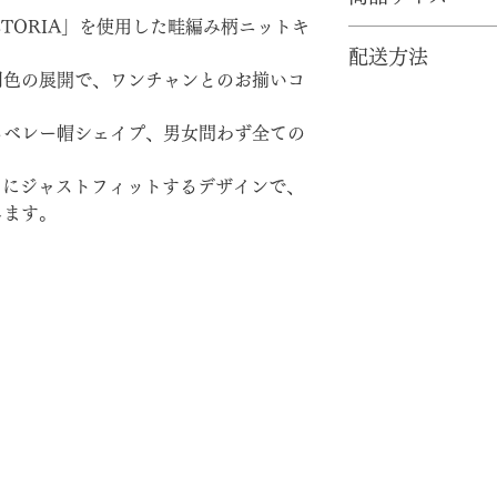
「VICTORIA」を使用した畦編み柄ニットキ
素材： Super Fine Me
配送方法
頭周り（着用部）：2
同色の展開で、ワンチャンとのお揃いコ
リブ幅：5cm
●ヤマト運輸にて発送
最大幅（中腹部）：3
基本一律1,200円
高さ：28cm
るベレー帽シェイプ、男女問わず全ての
きます。※北海道、
一律除外地域の送料
なアイテムにジャストフィットするデザインで、
北海道・九州 1,50
します。
沖縄県 1,900円（
※10万円以上のお
致します。