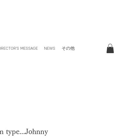
IRECTOR'S MESSAGE
NEWS
その他
m type...Johnny