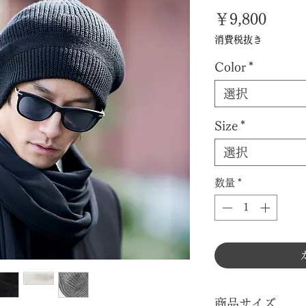
価
￥9,800
格
消費税抜き
Color
*
選択
Size
*
選択
数量
*
商品サイズ