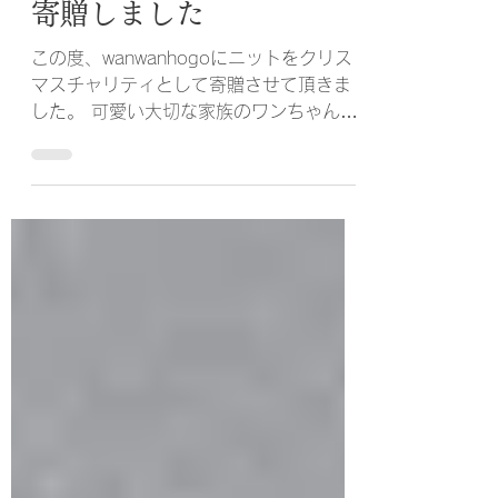
Jack Knitters
2022年12月20日
wanwanhogoにニットを
寄贈しました
この度、wanwanhogoにニットをクリス
マスチャリティとして寄贈させて頂きま
した。 可愛い大切な家族のワンちゃんの
為に、身体に優しく、暖かく過ごしても
らいたい気持ちです。 寄贈品は全盲の
「アピ2ちゃん」を想い、Type Apiを選び
ました。...